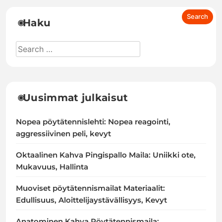
Haku
Uusimmat julkaisut
Nopea pöytätennislehti: Nopea reagointi,
aggressiivinen peli, kevyt
Oktaalinen Kahva Pingispallo Maila: Uniikki ote,
Mukavuus, Hallinta
Muoviset pöytätennismailat Materiaalit:
Edullisuus, Aloittelijaystävällisyys, Kevyt
Anatominen Kahva Pöytätennismaila: