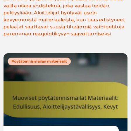
valita oikea yhdistelmä, joka vastaa heidän
pelityyliään. Aloittelijat hyötyvät usein
kevyemmistä materiaaleista, kun taas edistyneet
pelaajat saattavat suosia tiheämpiä vaihtoehtoja
paremman reagointikyvyn saavuttamiseksi.
Pöytätennismailan materiaalit