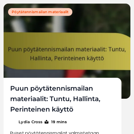
Pöytätennismailan materiaalit
Puun pöytätennismailan
materiaalit: Tuntu, Hallinta,
Perinteinen käyttö
19 mins
Lydia Cross
Puiset pöytätennismailat valmistetaan