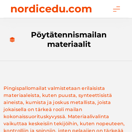
Skip
nordicedu.com
to
content
Pöytätennismailan
materiaalit
Pingispallomailat valmistetaan erilaisista
materiaaleista, kuten puusta, synteettisistä
aineista, kumista ja joskus metallista, joista
jokaisella on tärkeä rooli mailan
kokonaissuorituskyvyssä. Materiaalivalinta
vaikuttaa keskeisiin tekijöihin, kuten nopeuteen,
kontrolliin ja spinniin, joten pelaajien on tärkeää