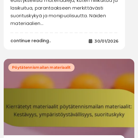
edistyksellisiä materiaaleja, kuten hiilikuitua ja
lasikuitua, parantaakseen merkittävästi
suorituskykyä ja monipuolisuutta. Näiden
materiaalien…
continue reading..
30/01/2026
Pöytätennismailan materiaalit