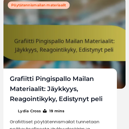
Pöytätennismailan materiaalit
Grafiitti Pingispallo Mailan
Materiaalit: Jäykkyys,
Reagointikyky, Edistynyt peli
19 mins
Lydia Cross
Grafiittiset pöytätennismailat tunnetaan
poikkeuksellisesta jäykkyydestään ja