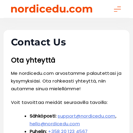
Skip
nordicedu.com
to
content
Contact Us
Ota yhteyttä
Me nordicedu.com arvostamme palautettasi ja
kysymyksiäsi. Ota rohkeasti yhteyttä, niin
autamme sinua mielellämme!
Voit tavoittaa meidät seuraavilla tavoilla:
Sähköposti:
support@nordicedu.com
,
hello@nordicedu.com
Puhelin:
+358 20 123 4567