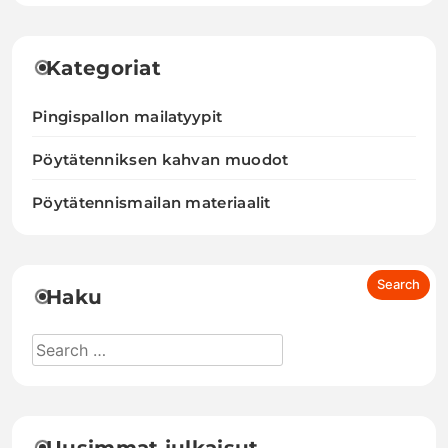
Kategoriat
Pingispallon mailatyypit
Pöytätenniksen kahvan muodot
Pöytätennismailan materiaalit
Haku
Uusimmat julkaisut