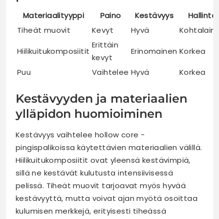
Materiaalityyppi
Paino
Kestävyys
Hallinta
Tiheät muovit
Kevyt
Hyvä
Kohtalain
Erittäin
Hiilikuitukomposiitit
Erinomainen
Korkea
kevyt
Puu
Vaihtelee
Hyvä
Korkea
Kestävyyden ja materiaalien
ylläpidon huomioiminen
Kestävyys vaihtelee hollow core -
pingispalikoissa käytettävien materiaalien välillä.
Hiilikuitukomposiitit ovat yleensä kestävimpiä,
sillä ne kestävät kulutusta intensiivisessä
pelissä. Tiheät muovit tarjoavat myös hyvää
kestävyyttä, mutta voivat ajan myötä osoittaa
kulumisen merkkejä, erityisesti tiheässä