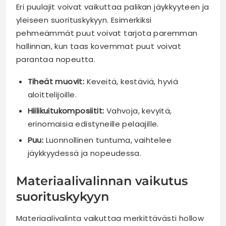
Eri puulajit voivat vaikuttaa palikan jäykkyyteen ja
yleiseen suorituskykyyn. Esimerkiksi
pehmeämmät puut voivat tarjota paremman
hallinnan, kun taas kovemmat puut voivat
parantaa nopeutta.
Tiheät muovit:
Keveitä, kestäviä, hyviä
aloittelijoille.
Hiilikuitukomposiitit:
Vahvoja, kevyitä,
erinomaisia edistyneille pelaajille.
Puu:
Luonnollinen tuntuma, vaihtelee
jäykkyydessä ja nopeudessa.
Materiaalivalinnan vaikutus
suorituskykyyn
Materiaalivalinta vaikuttaa merkittävästi hollow