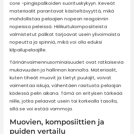
core -pingispalikoiden suorituskykyyn. Keveät
materiaalit parantavat käsiteltävyyttä, mikä
mahdollistaa pelaajien nopean reagoinnin
nopeissa peleissä. Hiilikuitukomposiiteista
valmistetut palikat tarjoavat usein ylivoimaista
nopeutta ja spinniä, mikä voi olla eduksi
kilpailupelaajille.
Tärinänvaimennusominaisuudet ovat ratkaisevia
mukavuuden ja hallinnan kannalta. Materiaalit,
kuten tiheät muovit ja tietyt puulajit, voivat
vaimentaa iskuja, vähentäen rasitusta pelaajan
kädessä pelin aikana. Tämä on erityisen tärkeää
niille, jotka pelaavat usein tai korkealla tasolla,
sillä se voi estää vammoja.
Muovien, komposiittien ja
puiden vertailu