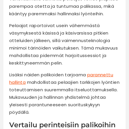
parempaa otetta ja tuntumaa palikassa, mikä
kääntyy paremmaksi hallinnaksi lyönteihin.
Pelaajat raportoivat usein vähemmästä
väsymyksestä käsissä ja käsivarsissa pitkien
otteluiden jälkeen, sillä vaimennusteknologia
minimoi tärinöiden vaikutuksen. Tämä mukavuus
mahdollistaa pidemmät harjoitussessiot ja
keskittyneemmän pelin.
Lisäksi näiden palikoiden tarjoama
parannettu
hallinta
mahdollistaa pelaajien tarkkojen lyöntien
toteuttamisen suuremmalla itseluottamuksella.
Mukavuuden ja hallinnan yhdistelmä johtaa
yleisesti parantuneeseen suorituskykyyn
pöydällä.
Vertailu perinteisiin palikoihin