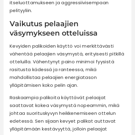
itseluottamukseen ja aggressiivisempaan
pelityyliin.
Vaikutus pelaajien
väsymykseen otteluissa
Kevyiden palikoiden käyttö voi merkittävästi
vähentää pelaajien väsymystä, erityisesti pitkillä
otteluilla. Vähentynyt paino minimoi fyysistä
rasitusta kädessä ja ranteessa, mikä
mahdollistaa pelaajien energiatason
ylläpitämisen koko pelin ajan.
Raskaampia palikoita käyttävät pelaajat
saattavat kokea väsymystä nopeammin, mikä
johtaa suorituskyvyn heikkenemiseen ottelun
edetessä. Sen sijaan kevyet palikat auttavat
ylläpitämään kestävyyttä, jolloin pelaajat