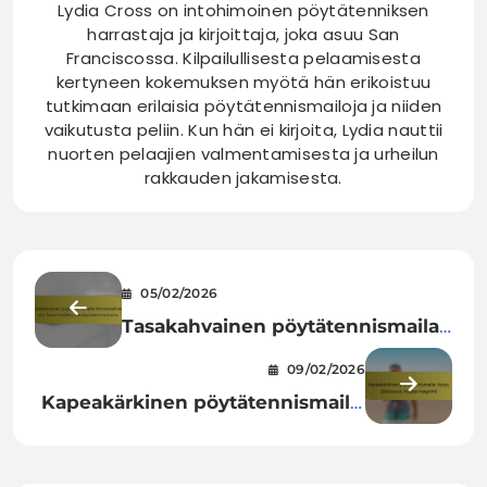
Lydia Cross on intohimoinen pöytätenniksen
harrastaja ja kirjoittaja, joka asuu San
Franciscossa. Kilpailullisesta pelaamisesta
kertyneen kokemuksen myötä hän erikoistuu
tutkimaan erilaisia pöytätennismailoja ja niiden
vaikutusta peliin. Kun hän ei kirjoita, Lydia nauttii
nuorten pelaajien valmentamisesta ja urheilun
rakkauden jakamisesta.
05/02/2026
Tasakahvainen pöytätennismaila:
Minimalistinen ote, Suora hallinta,
09/02/2026
Ainulaatuinen tuntuma
Kapeakärkinen pöytätennismaila:
Kevyt, Liikkuvuus, Nopea
reagointi