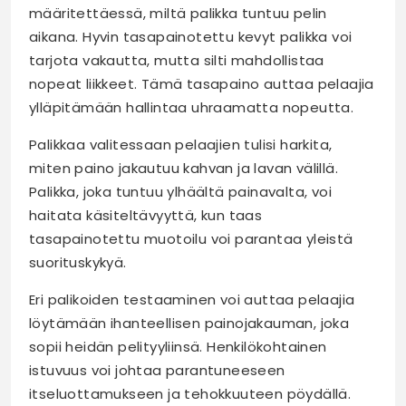
määritettäessä, miltä palikka tuntuu pelin
aikana. Hyvin tasapainotettu kevyt palikka voi
tarjota vakautta, mutta silti mahdollistaa
nopeat liikkeet. Tämä tasapaino auttaa pelaajia
ylläpitämään hallintaa uhraamatta nopeutta.
Palikkaa valitessaan pelaajien tulisi harkita,
miten paino jakautuu kahvan ja lavan välillä.
Palikka, joka tuntuu ylhäältä painavalta, voi
haitata käsiteltävyyttä, kun taas
tasapainotettu muotoilu voi parantaa yleistä
suorituskykyä.
Eri palikoiden testaaminen voi auttaa pelaajia
löytämään ihanteellisen painojakauman, joka
sopii heidän pelityyliinsä. Henkilökohtainen
istuvuus voi johtaa parantuneeseen
itseluottamukseen ja tehokkuuteen pöydällä.