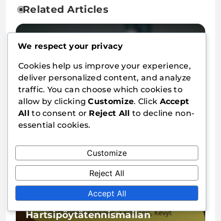
Related Articles
We respect your privacy
Cookies help us improve your experience,
deliver personalized content, and analyze
traffic. You can choose which cookies to
Muoviset pöytätennismailat
allow by clicking
Customize
. Click
Accept
Materiaalit: Edullisuus,
All
to consent or
Reject All
to decline non-
Aloittelijaystävällisyys, Kevyt
Lydia Cross
11/02/2026
0
essential cookies.
Customize
Reject All
Accept All
Hartsipöytätennismailan