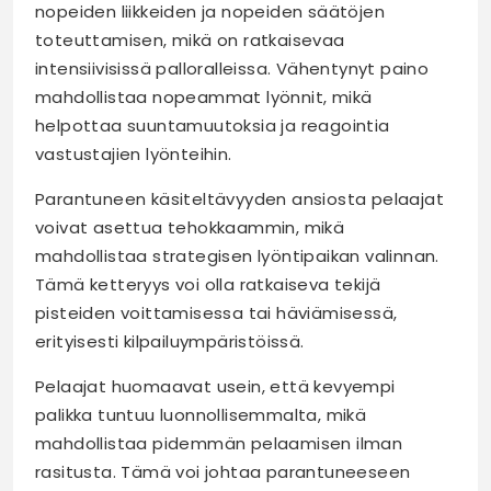
nopeiden liikkeiden ja nopeiden säätöjen
toteuttamisen, mikä on ratkaisevaa
intensiivisissä palloralleissa. Vähentynyt paino
mahdollistaa nopeammat lyönnit, mikä
helpottaa suuntamuutoksia ja reagointia
vastustajien lyönteihin.
Parantuneen käsiteltävyyden ansiosta pelaajat
voivat asettua tehokkaammin, mikä
mahdollistaa strategisen lyöntipaikan valinnan.
Tämä ketteryys voi olla ratkaiseva tekijä
pisteiden voittamisessa tai häviämisessä,
erityisesti kilpailuympäristöissä.
Pelaajat huomaavat usein, että kevyempi
palikka tuntuu luonnollisemmalta, mikä
mahdollistaa pidemmän pelaamisen ilman
rasitusta. Tämä voi johtaa parantuneeseen