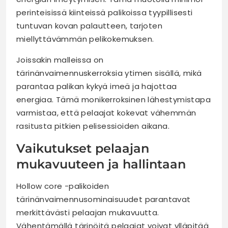
perinteisissä kiinteissä palikoissa tyypillisesti
tuntuvan kovan palautteen, tarjoten
miellyttävämmän pelikokemuksen.
Joissakin malleissa on
tärinänvaimennuskerroksia ytimen sisällä, mikä
parantaa palikan kykyä imeä ja hajottaa
energiaa. Tämä monikerroksinen lähestymistapa
varmistaa, että pelaajat kokevat vähemmän
rasitusta pitkien pelisessioiden aikana.
Vaikutukset pelaajan
mukavuuteen ja hallintaan
Hollow core -palikoiden
tärinänvaimennusominaisuudet parantavat
merkittävästi pelaajan mukavuutta.
Vähentämällä tärinöitä pelaajat voivat ylläpitää