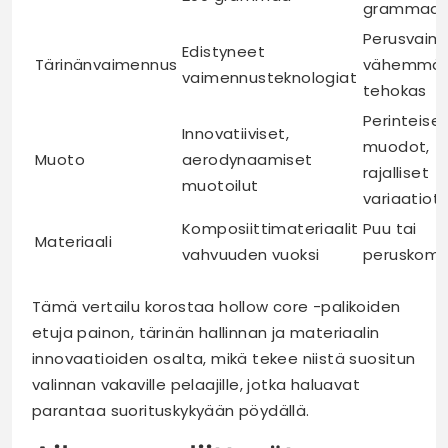
grammaa
Perusvaim
Edistyneet
Tärinänvaimennus
vähemmä
vaimennusteknologiat
tehokas
Perinteise
Innovatiiviset,
muodot,
Muoto
aerodynaamiset
rajalliset
muotoilut
variaatiot
Komposiittimateriaalit
Puu tai
Materiaali
vahvuuden vuoksi
peruskompo
Tämä vertailu korostaa hollow core -palikoiden
etuja painon, tärinän hallinnan ja materiaalin
innovaatioiden osalta, mikä tekee niistä suositun
valinnan vakaville pelaajille, jotka haluavat
parantaa suorituskykyään pöydällä.