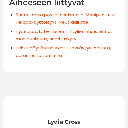
Aiheeseen liittyvät
Suora kahva pöytätennismaila: Monipuolisuus,
Helppokäyttöisyys, Neutraali ote
Hybridipöytätennislehti: Tyylien yhdistelmä,
monipuolisuus, suorituskyky
Paksu pöytätennislehti: Kestävyys, hallinta,
parannettu tuntuma
Lydia Cross