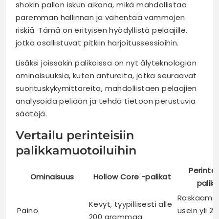
shokin pallon iskun aikana, mikä mahdollistaa
paremman hallinnan ja vähentää vammojen
riskiä. Tämä on erityisen hyödyllistä pelaajille,
jotka osallistuvat pitkiin harjoitussessioihin.
Lisäksi joissakin palikoissa on nyt älyteknologian
ominaisuuksia, kuten antureita, jotka seuraavat
suorituskykymittareita, mahdollistaen pelaajien
analysoida peliään ja tehdä tietoon perustuvia
säätöjä.
Vertailu perinteisiin
palikkamuotoiluihin
Perinte
Ominaisuus
Hollow Core -palikat
palika
Raskaampi
Kevyt, tyypillisesti alle
Paino
usein yli 2
200 grammaa