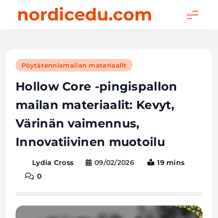
Skip
nordicedu.com
to
content
Pöytätennismailan materiaalit
Hollow Core -pingispallon
mailan materiaalit: Kevyt,
Värinän vaimennus,
Innovatiivinen muotoilu
09/02/2026
19 mins
Lydia Cross
0