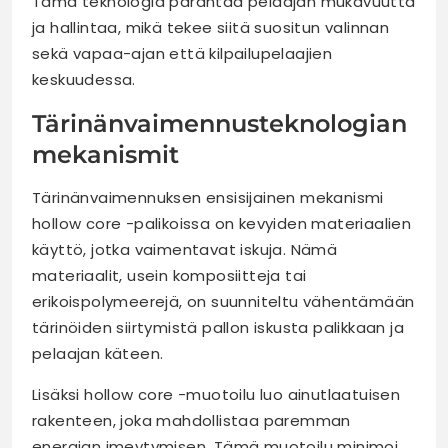
Tämä teknologia parantaa pelaajan mukavuutta
ja hallintaa, mikä tekee siitä suositun valinnan
sekä vapaa-ajan että kilpailupelaajien
keskuudessa.
Tärinänvaimennusteknologian
mekanismit
Tärinänvaimennuksen ensisijainen mekanismi
hollow core -palikoissa on kevyiden materiaalien
käyttö, jotka vaimentavat iskuja. Nämä
materiaalit, usein komposiitteja tai
erikoispolymeerejä, on suunniteltu vähentämään
tärinöiden siirtymistä pallon iskusta palikkaan ja
pelaajan käteen.
Lisäksi hollow core -muotoilu luo ainutlaatuisen
rakenteen, joka mahdollistaa paremman
energian imeytymisen. Tämä muotoilu minimoi