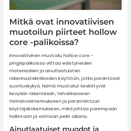
Mitkä ovat innovatiivisen
muotoilun piirteet hollow
core -palikoissa?
Innovatiivinen muotoilu hollow core -
pingispalikoissa viittaa edistyneiden
materiaalien ja ainutlaatuisten
rakennustekniikoiden käyttöön, jotka parantavat
suorituskykyä. Nämä muotoilut keskittyvät
kevyisiin rakenteisiin, tehokkaaseen
tärinänvaimennukseen ja parannettuun
käyttäjäkokemukseen, mikä johtaa parempaan
hallintaan ja voimaan pelin aikana.
Ainutlaatuiset muodot ja