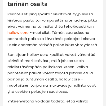
tärinän osalta
Perinteiset pingispalikat sisältävät tyypillisesti
kiinteää puuta tai komposiittimateriaaleja, jotka
eivät vaimenna tärinöitä yhtä tehokkaasti kuin
hollow core
-muotoilut. Tämän seurauksena
perinteisiä palikoita käyttävät pelaajat kokevat
usein enemmän tärinää pallon iskun yhteydessä.
Sen sijaan hollow core -palikat voivat vähentää
tärinöitä merkittävästi, mikä johtaa usein
miellyttävämpään pelikokemukseen. Vaikka
perinteiset palikat voivat tarjota joitakin etuja
painon ja tuntuman osalta, hollow core -
muotoilujen tarjoama mukavuus ja hallinta ovat
yhä useiden pelaajien suosiossa.
Yhteenvetona voidaan todeta, että valinta