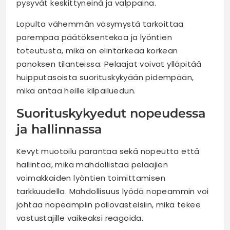
pysyvät keskittyneinä ja valppaina.
Lopulta vähemmän väsymystä tarkoittaa
parempaa päätöksentekoa ja lyöntien
toteutusta, mikä on elintärkeää korkean
panoksen tilanteissa. Pelaajat voivat ylläpitää
huipputasoista suorituskykyään pidempään,
mikä antaa heille kilpailuedun.
Suorituskykyedut nopeudessa
ja hallinnassa
Kevyt muotoilu parantaa sekä nopeutta että
hallintaa, mikä mahdollistaa pelaajien
voimakkaiden lyöntien toimittamisen
tarkkuudella. Mahdollisuus lyödä nopeammin voi
johtaa nopeampiin pallovasteisiin, mikä tekee
vastustajille vaikeaksi reagoida.